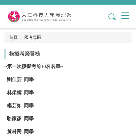
跳
到
1
主
要
內
容
首頁
國考專區
區
模擬考榮譽榜
~
第一次模擬考前10名名單~
劉佳芸 同學
林柔嫣 同學
楊芸如 同學
駱家彥 同學
黃科閔 同學