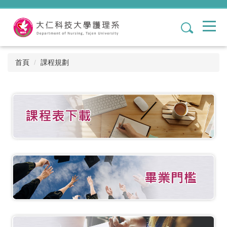
跳
到
1
主
要
內
容
首頁
課程規劃
區