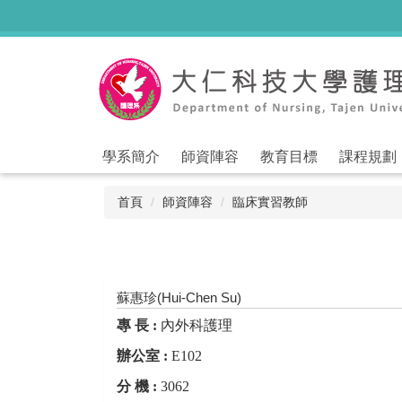
跳
到
主
要
內
容
區
學系簡介
師資陣容
教育目標
課程規劃
首頁
師資陣容
臨床實習教師
蘇惠珍(Hui-Chen Su)
專 長 :
內外科護理
辦公室 :
E102
分 機 :
3062