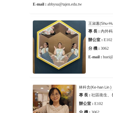
E-mail :
abbysu@tajen.edu.tw
王淑蕙(Shu-Hui
專 長 :
內外科
辦公室 :
E102
分 機 :
3062
E-mail :
huei@
林科含(Ke-han Lin )
專 長 :
社區衛生、
辦公室 :
E102
分 機 :
3062