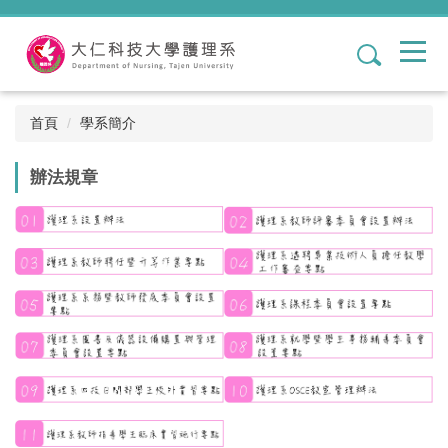
跳
到
1
主
要
內
容
首頁
學系簡介
區
辦法規章