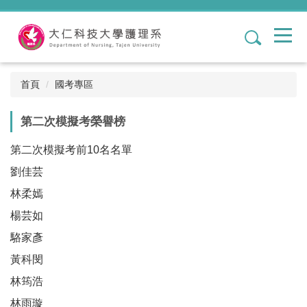
跳
到
1
主
要
內
容
首頁
國考專區
區
第二次模擬考榮譽榜
第二次模擬考前10名名單
劉佳芸
林柔嫣
楊芸如
駱家彥
黃科閔
林筠浩
林雨璇