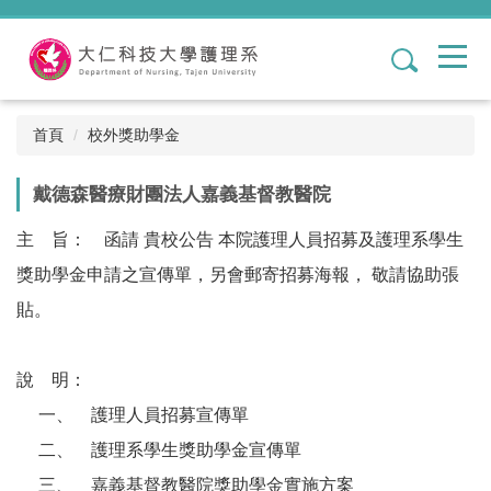
跳
到
1
主
要
內
容
首頁
校外獎助學金
區
戴德森醫療財團法人嘉義基督教醫院
主 旨： 函請 貴校公告 本院護理人員招募及護理系學生
獎助學金申請之宣傳單，另會郵寄招募海報， 敬請協助張
貼。
說 明：
一、 護理人員招募宣傳單
二、 護理系學生獎助學金宣傳單
三、 嘉義基督教醫院獎助學金實施方案