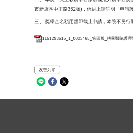
市新店區中正路362號)，信封上請註明「申請
三、 獎學金名額用罄即截止申請，本院不另行
1151293515_1_0003465_第四版_耕莘醫院護
友善列印