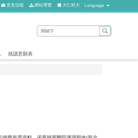
意見信箱
網站導覽
大仁科大
Language
訊
就讀意願表
起備齊所需資料，函寄耕莘醫院護理部收(新北