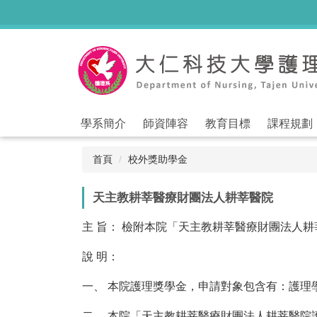
跳
到
主
要
內
容
區
學系簡介
師資陣容
教育目標
課程規劃
首頁
校外獎助學金
天主教耕莘醫療財團法人耕莘醫院
主 旨： 檢附本院「天主教耕莘醫療財團法人
說 明：
一、 本院護理獎學金，申請對象包含有：護理
二、 本院「天主教耕莘醫療財團法人耕莘醫院