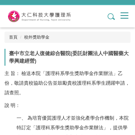
跳
到
1
主
要
內
容
首頁
校外獎助學金
區
臺中市立老人復健綜合醫院(委託財團法人中國醫藥大
學興建經營)
主 旨： 檢送本院「護理科系學生獎助學金作業辦法」乙
份，敬請貴校協助公告並鼓勵貴校護理科系學生踴躍申請，
請查照。
說 明：
一、 為培育優質護理人才並強化產學合作機制，本院
特訂定「護理科系學生獎助學金作業辦法」，提供學